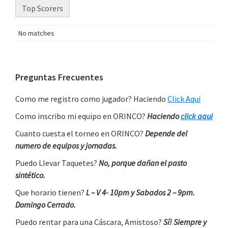
Top Scorers
No matches
Primary
Preguntas Frecuentes
Sidebar
Como me registro como jugador? Haciendo
Click Aqui
Como inscribo mi equipo en ORINCO?
Haciendo
click aqui
Cuanto cuesta el torneo en ORINCO?
Depende del
numero de equipos y jornadas.
Puedo Llevar Taquetes?
No, porque dañan el pasto
sintético.
Que horario tienen?
L – V 4- 10pm y Sabados 2 – 9pm.
Domingo Cerrado.
Puedo rentar para una Cáscara, Amistoso?
Sí! Siempre y